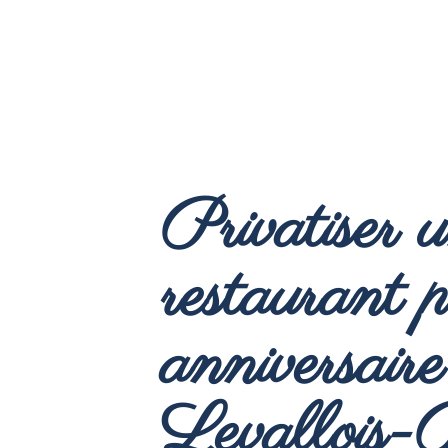
Privatiser 
restaurant 
anniversaire
Levallois-