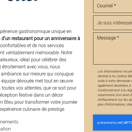
expérience gastronomique unique en
n d'un restaurant pour un anniversaire à
 confortables et de nos services
ent
véritablement mémorable
. Notre
aleureux, idéal pour célébrer des
t étroitement avec vous, nous
Les informations recueil
ne ambiance sur mesure qui conjugue
destiné à
Au Cadran Bl
re équipe dévouée met tout en œuvre
suite à votre demande 
également destinées à F
 toutes vos attentes, que ce soit pour
Conformément à la régl
réception festive dans un décor
notamment d'un droit d'a
d'effacement sur les d
n Bleu pour transformer votre journée
plus d’informations, cli
expérience culinaire de prestige.
vénements
sation