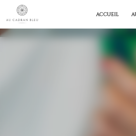
Au
ACCUEIL
A
Cadran
Bleu