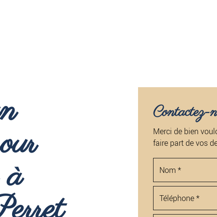
un
Contactez-n
pour
Merci de bien voulo
faire part de vos 
 à
Perret