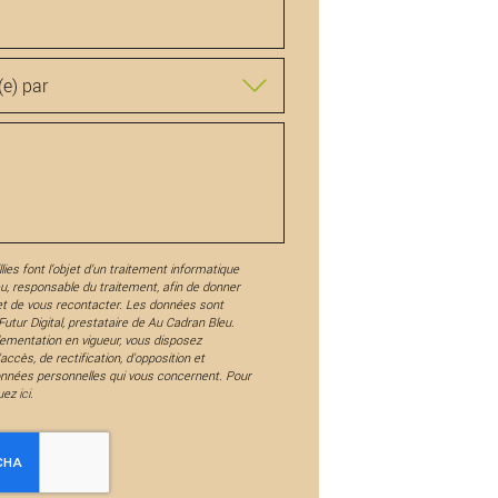
lies font l’objet d’un traitement informatique
eu
, responsable du traitement, afin de donner
et de vous recontacter. Les données sont
utur Digital, prestataire de Au Cadran Bleu.
ementation en vigueur, vous disposez
ccès, de rectification, d'opposition et
onnées personnelles qui vous concernent. Pour
quez
ici
.