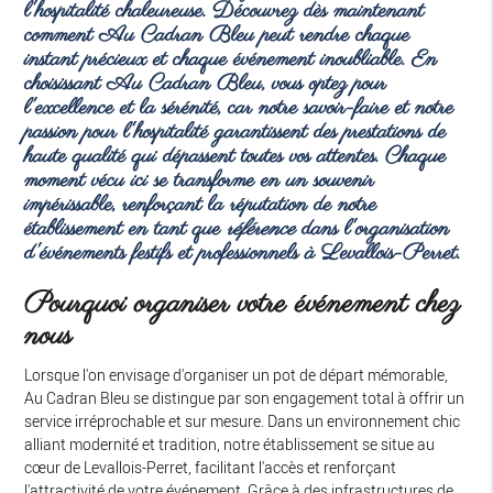
l'hospitalité chaleureuse. Découvrez dès maintenant
comment Au Cadran Bleu peut rendre chaque
instant précieux et chaque événement inoubliable. En
choisissant Au Cadran Bleu, vous optez pour
l'excellence et la sérénité, car notre savoir-faire et notre
passion pour l'hospitalité garantissent des prestations de
haute qualité qui dépassent toutes vos attentes. Chaque
moment vécu ici se transforme en un souvenir
impérissable, renforçant la réputation de notre
établissement en tant que
référence
dans l'organisation
d'événements festifs et professionnels à Levallois-Perret.
Pourquoi organiser votre événement chez
nous
Lorsque l'on envisage d'organiser un pot de départ mémorable,
Au Cadran Bleu se distingue par son engagement total à offrir un
service irréprochable et sur mesure. Dans un environnement chic
alliant modernité et tradition, notre établissement se situe au
cœur de Levallois-Perret, facilitant l'accès et renforçant
l'attractivité de votre événement. Grâce à des infrastructures de