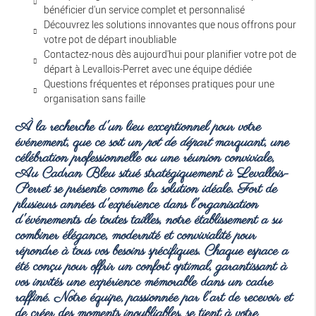
bénéficier d'un service complet et personnalisé
Découvrez les solutions innovantes que nous offrons pour
votre pot de départ inoubliable
Contactez-nous dès aujourd'hui pour planifier votre pot de
départ à Levallois-Perret avec une équipe dédiée
Questions fréquentes et réponses pratiques pour une
organisation sans faille
À la recherche d'un lieu exceptionnel pour votre
événement, que ce soit un
pot de départ
marquant, une
célébration professionnelle ou une réunion conviviale,
Au Cadran Bleu situé stratégiquement à Levallois-
Perret se présente comme la solution idéale. Fort de
plusieurs années d'expérience dans l'organisation
d'événements de toutes tailles, notre établissement a su
combiner élégance, modernité et convivialité pour
répondre à tous vos besoins spécifiques. Chaque espace a
été conçu pour offrir un confort optimal, garantissant à
vos invités une expérience mémorable dans un cadre
raffiné. Notre équipe, passionnée par l'art de recevoir et
de créer des moments inoubliables, se tient à votre