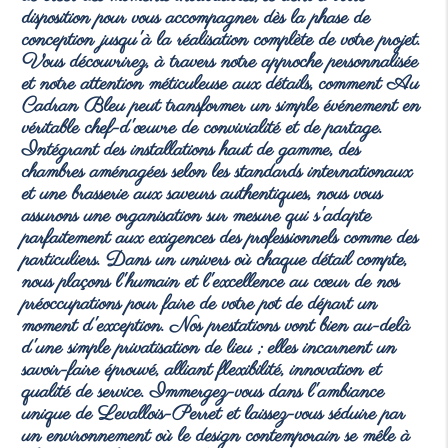
disposition pour vous accompagner dès la phase de
conception jusqu'à la réalisation complète de votre projet.
Vous découvrirez, à travers notre approche personnalisée
et notre attention méticuleuse aux détails, comment Au
Cadran Bleu peut transformer un simple événement en
véritable chef-d'œuvre de convivialité et de partage.
Intégrant des installations haut de gamme, des
chambres aménagées selon les standards internationaux
et une brasserie aux saveurs authentiques, nous vous
assurons une organisation sur mesure qui s'adapte
parfaitement aux exigences des professionnels comme des
particuliers. Dans un univers où chaque détail compte,
nous plaçons l'humain et l'excellence au cœur de nos
préoccupations pour faire de votre pot de départ un
moment d'exception. Nos prestations vont bien au-delà
d'une simple privatisation de lieu ; elles incarnent un
savoir-faire éprouvé, alliant flexibilité, innovation et
qualité de service. Immergez-vous dans l'ambiance
unique de Levallois-Perret et laissez-vous séduire par
un environnement où le design contemporain se mêle à