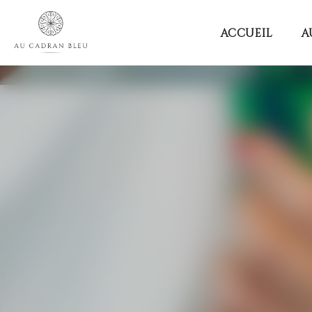
Au
ACCUEIL
A
Cadran
Bleu