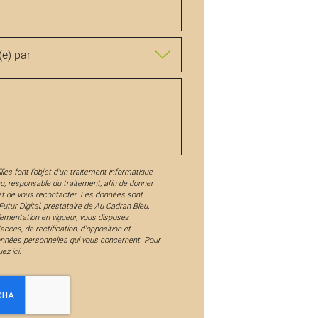
lies font l’objet d’un traitement informatique
eu
, responsable du traitement, afin de donner
et de vous recontacter. Les données sont
utur Digital, prestataire de Au Cadran Bleu.
ementation en vigueur, vous disposez
ccès, de rectification, d'opposition et
onnées personnelles qui vous concernent. Pour
quez
ici
.