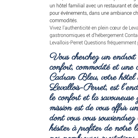
un hôtel familial avec un restaurant et de
pour événements, dans une ambiance ch
commodités.
Vivez l'authenticité en plein cœur de Leva
gastronomiques et d'hébergement
Conta
Levallois-Perret
Questions fréquemment
Vous cherchez un endroit 
confort, commodité et une
Cadran Bleu, votre
hôtel
Levallois-Perret
, est l'en
le confort et la savoureus
mission est de vous offrir u
dont vous vous souviendrez
hésiter à profiter de notre l