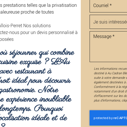
s prestations telles que la privatisation
aleureuse proche de toutes
llois-Perret
Nos solutions
ctez-nous pour un devis personnalisé à
 posées
où séjourner qui combine
 cuisine exquise ? L'Au
 avec restaurant à
Les informations recueil
destiné à
Au Cadran Bl
droit idéal pour découvrir
suite à votre demande 
également destinées à F
e gastronomie. Notre
Conformément à la régl
notamment d'un droit d'a
d'effacement sur les d
ne expérience inoubliable
plus d’informations, cli
 longtemps. Pourquoi
ocalisation idéale et de