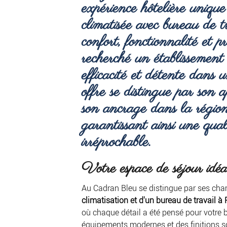
expérience hôtelière uniqu
climatisée avec bureau de 
confort, fonctionnalité et 
recherché un établissement
efficacité et détente dans
offre se distingue par son 
son ancrage dans la régi
garantissant ainsi une quali
irréprochable.
Votre espace de séjour idé
Au Cadran Bleu se distingue par ses cha
climatisation et d'un bureau de travail à
où chaque détail a été pensé pour votre 
équipements modernes et des finitions s