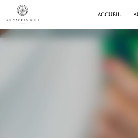
Au
ACCUEIL
A
Cadran
Bleu