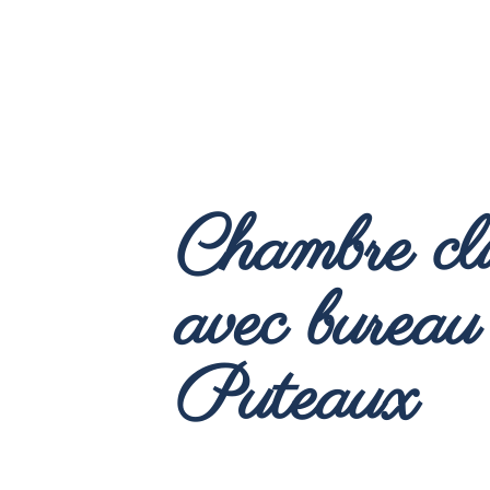
Chambre cli
avec bureau 
Puteaux