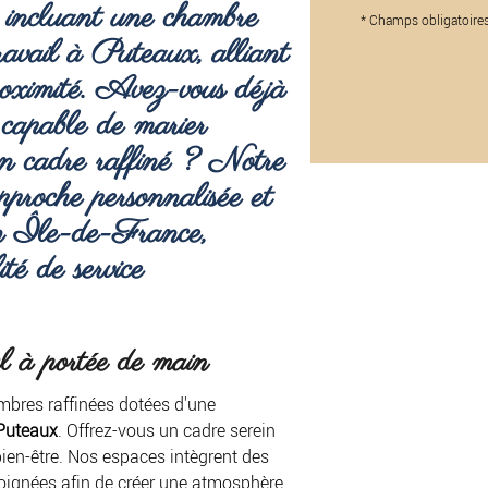
e incluant une
chambre
*
Champs obligatoire
travail à Puteaux
, alliant
proximité. Avez-vous déjà
 capable de marier
 un cadre raffiné ? Notre
approche personnalisée et
on Île-de-France,
té de service
al à portée de main
mbres raffinées dotées d'une
 Puteaux
. Offrez-vous un cadre serein
bien-être. Nos espaces intègrent des
oignées afin de créer une atmosphère