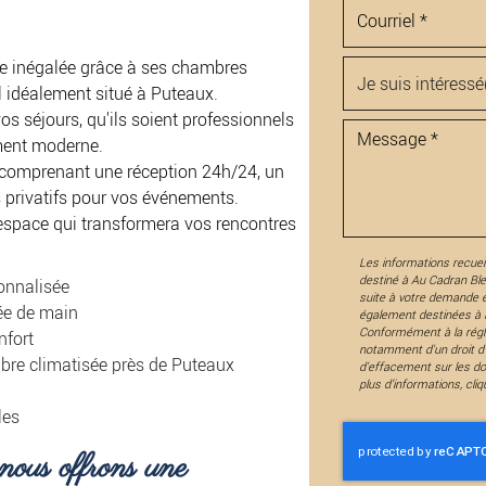
ce inégalée grâce à ses chambres
l idéalement situé à Puteaux.
os séjours, qu'ils soient professionnels
ment moderne.
 comprenant une réception 24h/24, un
s privatifs pour vos événements.
espace qui transformera vos rencontres
Les informations recueil
destiné à
Au Cadran Bl
sonnalisée
suite à votre demande 
tée de main
également destinées à F
Conformément à la régl
nfort
notamment d'un droit d'a
bre climatisée près de Puteaux
d'effacement sur les d
plus d’informations, cli
les
us offrons une