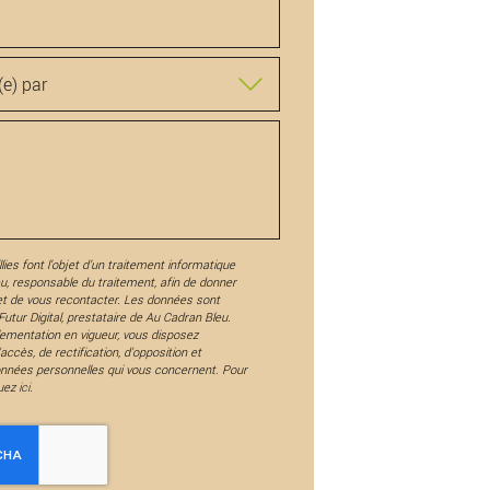
lies font l’objet d’un traitement informatique
eu
, responsable du traitement, afin de donner
et de vous recontacter. Les données sont
utur Digital, prestataire de Au Cadran Bleu.
ementation en vigueur, vous disposez
ccès, de rectification, d'opposition et
onnées personnelles qui vous concernent. Pour
quez
ici
.